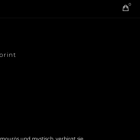
0
print
mourös und mystisch, verbirgt sie