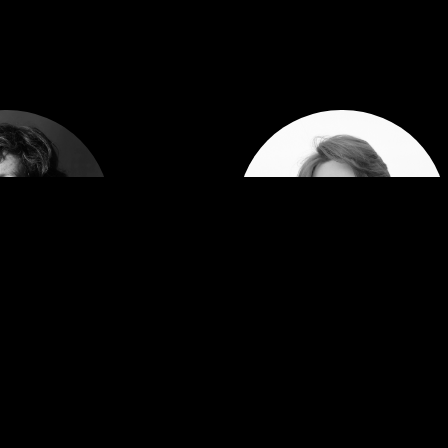
a Harnisch
Philipp Valenta