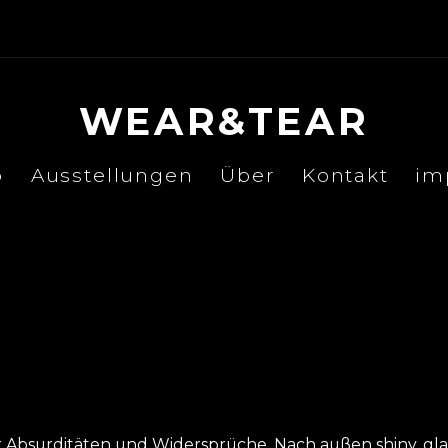
WEAR&TEAR
p
Ausstellungen
Über
Kontakt
im
ler Absurditäten und Widersprüche. Nach außen shiny, gla