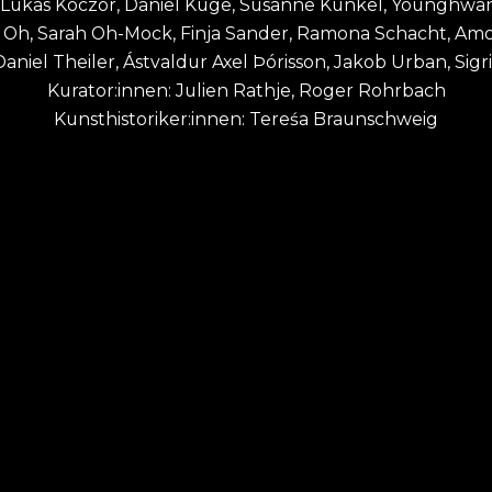
 Lukas Koczor, Daniel Kuge, Susanne Kunkel, Younghwan
un Oh, Sarah Oh-Mock, Finja Sander, Ramona Schacht, A
niel Theiler, Ástvaldur Axel Þórisson, Jakob Urban, Sigr
Kurator:innen: Julien Rathje, Roger Rohrbach
Kunsthistoriker:innen: Tereśa Braunschweig