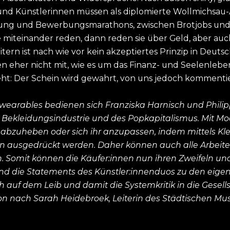
 und Künstlerinnen müssen als diplomierte Wollmichsau-
ierung und Bewerbungsmarathons, zwischen Brotjobs und
miteinander reden, dann reden sie über Geld, aber auch
tern ist nach wie vor kein akzeptiertes Prinzip in Deu
men eher nicht mit, wie es um das Finanz- und Seelenleb
eht: Der Schein wird gewahrt, von uns jedoch kommentie
earables bedienen sich Franziska Harnisch und Philipp
Bekleidungsindustrie und des Popkapitalismus. Mit M
e abzuheben oder sich ihr anzupassen, indem mittels Klei
 ausgedrückt werden. Daher können auch alle Arbeiten
 Somit können die Käufer:innen nun ihren Zweifeln und i
und die Statements des Künstler:innenduos zu den eigen
h auf dem Leib und damit die Systemkritik in die Gesell
on nach Sarah Heidebroek, Leiterin des Städtischen M