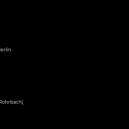
erlin
r Rohrbach
)